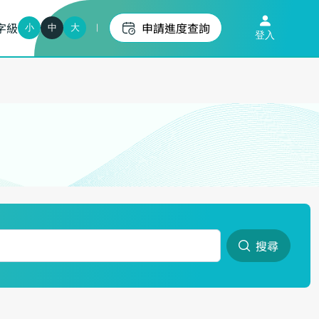
字級
申請進度查詢
小
中
大
登入
搜尋