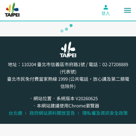
登入
Home
申請進度查詢
地址：110204
臺北市信義區市府路1號
/ 電話：02-27208889
申請進度查詢
(代表號)
臺北市民免付費當家熱線 1999 (公共電話，放心講及第二類電
信除外)
網站位置
系統版本 V20260625
請輸入申辦存根或通知信件中申請編號及驗證碼進
本網站建議使用Chrome瀏覽器
行承辦案件查詢
台北通
政府網站資料開放宣告
隱私權及資訊安全政策
申請編號